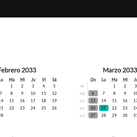
Febrero 2033
Marzo 2033
Lu
Ma
Mi
Ju
Vi
Sá
Do
Lu
Ma
Mi
J
1
2
3
4
5
1
2
S9
7
8
9
10
11
12
6
7
8
9
1
S10
14
15
16
17
18
19
13
14
15
16
1
S11
21
22
23
24
25
26
20
21
22
23
2
S12
28
27
28
29
30
3
S13