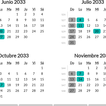
Junio 2033
Julio 2033
Lu
Ma
Mi
Ju
Vi
Sá
Do
Lu
Ma
Mi
J
1
2
3
4
S26
6
7
8
9
10
11
3
4
5
6
S27
13
14
15
16
17
18
10
11
12
13
1
S28
20
21
22
23
24
25
17
18
19
20
2
S29
27
28
29
30
24
25
26
27
2
S30
31
S31
Octubre 2033
Noviembre 20
Lu
Ma
Mi
Ju
Vi
Sá
Do
Lu
Ma
Mi
J
1
1
2
S44
3
4
5
6
7
8
6
7
8
9
1
S45
10
11
12
13
14
15
13
14
15
16
1
S46
17
18
19
20
21
22
20
21
22
23
2
S47
24
25
26
27
28
29
27
28
29
30
S48
31