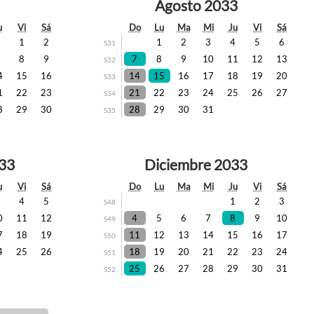
Agosto 2033
u
Vi
Sá
Do
Lu
Ma
Mi
Ju
Vi
Sá
1
2
1
2
3
4
5
6
S31
7
8
9
7
8
9
10
11
12
13
S32
4
15
16
14
15
16
17
18
19
20
S33
1
22
23
21
22
23
24
25
26
27
S34
8
29
30
28
29
30
31
S35
33
Diciembre 2033
u
Vi
Sá
Do
Lu
Ma
Mi
Ju
Vi
Sá
3
4
5
1
2
3
S48
0
11
12
4
5
6
7
8
9
10
S49
7
18
19
11
12
13
14
15
16
17
S50
4
25
26
18
19
20
21
22
23
24
S51
25
26
27
28
29
30
31
S52