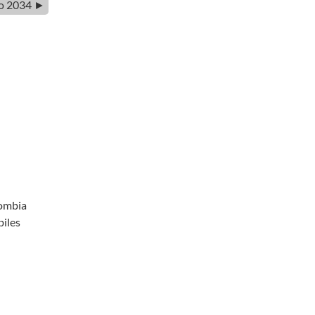
io 2034 ►
lombia
biles