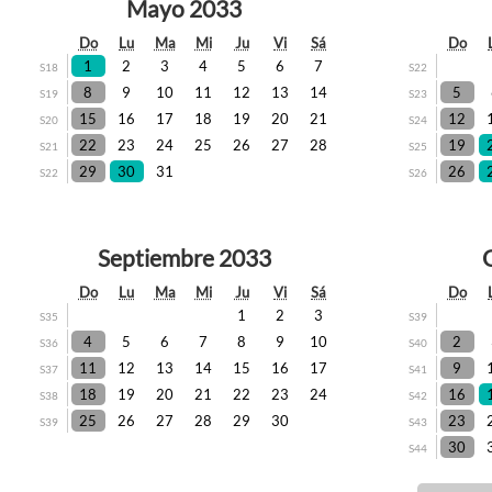
Mayo 2033
Do
Lu
Ma
Mi
Ju
Vi
Sá
Do
1
2
3
4
5
6
7
S18
S22
8
9
10
11
12
13
14
5
S19
S23
15
16
17
18
19
20
21
12
S20
S24
22
23
24
25
26
27
28
19
S21
S25
29
30
31
26
S22
S26
Septiembre 2033
Do
Lu
Ma
Mi
Ju
Vi
Sá
Do
1
2
3
S35
S39
4
5
6
7
8
9
10
2
S36
S40
11
12
13
14
15
16
17
9
S37
S41
18
19
20
21
22
23
24
16
S38
S42
25
26
27
28
29
30
23
S39
S43
30
S44