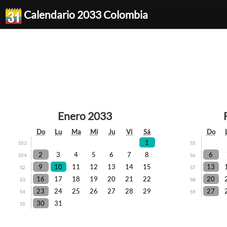
Calendario 2033 Colombia
Enero 2033
Do
Lu
Ma
Mi
Ju
Vi
Sá
Do
1
S53
S5
2
3
4
5
6
7
8
6
S54
S6
9
10
11
12
13
14
15
13
S2
S7
16
17
18
19
20
21
22
20
S3
S8
23
24
25
26
27
28
29
27
S4
S9
30
31
S5