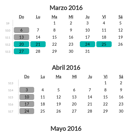
Marzo 2016
Do
Lu
Ma
Mi
Ju
Vi
Sá
1
2
3
4
5
S9
6
7
8
9
10
11
12
S10
13
14
15
16
17
18
19
S11
20
21
22
23
24
25
26
S12
27
28
29
30
31
S13
Abril 2016
Do
Lu
Ma
Mi
Ju
Vi
Sá
1
2
S13
3
4
5
6
7
8
9
S14
10
11
12
13
14
15
16
S15
17
18
19
20
21
22
23
S16
24
25
26
27
28
29
30
S17
Mayo 2016