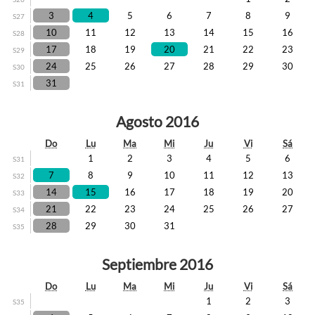
3
4
5
6
7
8
9
S27
10
11
12
13
14
15
16
S28
17
18
19
20
21
22
23
S29
24
25
26
27
28
29
30
S30
31
S31
Agosto 2016
Do
Lu
Ma
Mi
Ju
Vi
Sá
1
2
3
4
5
6
S31
7
8
9
10
11
12
13
S32
14
15
16
17
18
19
20
S33
21
22
23
24
25
26
27
S34
28
29
30
31
S35
Septiembre 2016
Do
Lu
Ma
Mi
Ju
Vi
Sá
1
2
3
S35