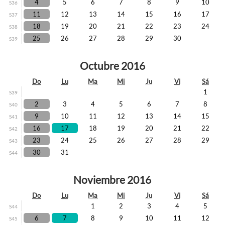
4
5
6
7
8
9
10
S36
11
12
13
14
15
16
17
S37
18
19
20
21
22
23
24
S38
25
26
27
28
29
30
S39
Octubre 2016
Do
Lu
Ma
Mi
Ju
Vi
Sá
1
S39
2
3
4
5
6
7
8
S40
9
10
11
12
13
14
15
S41
16
17
18
19
20
21
22
S42
23
24
25
26
27
28
29
S43
30
31
S44
Noviembre 2016
Do
Lu
Ma
Mi
Ju
Vi
Sá
1
2
3
4
5
S44
6
7
8
9
10
11
12
S45