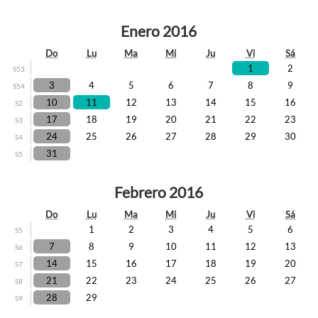
Enero 2016
Do
Lu
Ma
Mi
Ju
Vi
Sá
1
2
S53
3
4
5
6
7
8
9
S54
10
11
12
13
14
15
16
S2
17
18
19
20
21
22
23
S3
24
25
26
27
28
29
30
S4
31
S5
Febrero 2016
Do
Lu
Ma
Mi
Ju
Vi
Sá
1
2
3
4
5
6
S5
7
8
9
10
11
12
13
S6
14
15
16
17
18
19
20
S7
21
22
23
24
25
26
27
S8
28
29
S9