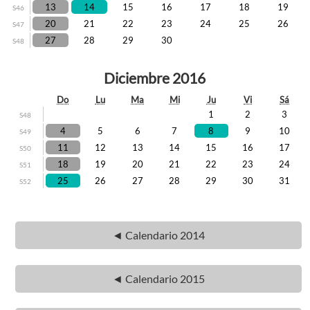
13
14
15
16
17
18
19
S46
20
21
22
23
24
25
26
S47
27
28
29
30
S48
Diciembre 2016
Do
Lu
Ma
Mi
Ju
Vi
Sá
1
2
3
S48
4
5
6
7
8
9
10
S49
11
12
13
14
15
16
17
S50
18
19
20
21
22
23
24
S51
25
26
27
28
29
30
31
S52
◄ Calendario 2014
◄ Calendario 2015