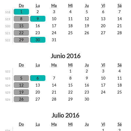
Do
Lu
Ma
Mi
Ju
Vi
Sá
1
2
3
4
5
6
7
S18
8
9
10
11
12
13
14
S19
15
16
17
18
19
20
21
S20
22
23
24
25
26
27
28
S21
29
30
31
S22
Junio 2016
Do
Lu
Ma
Mi
Ju
Vi
Sá
1
2
3
4
S22
5
6
7
8
9
10
11
S23
12
13
14
15
16
17
18
S24
19
20
21
22
23
24
25
S25
26
27
28
29
30
S26
Julio 2016
Do
Lu
Ma
Mi
Ju
Vi
Sá
1
2
S26