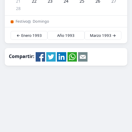
21
22
23
24
25
26
27
28
Festivo
Domingo
← Enero 1993
Año 1993
Marzo 1993 →
Compartir: