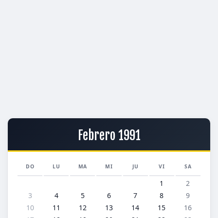
Febrero 1991
DO
LU
MA
MI
JU
VI
SA
1
2
3
4
5
6
7
8
9
10
11
12
13
14
15
16