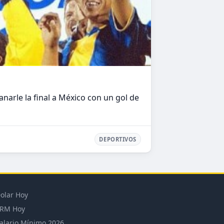
Fütbol
Ver más
DEPORTIVOS
arle la final a México con un gol de
DEPORTIVOS
olar Hoy
RM Hoy
alario Mínimo 2026