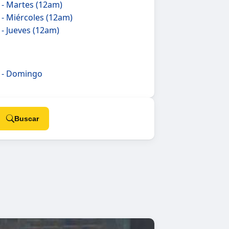
 - Martes (12am)
 - Miércoles (12am)
- Jueves (12am)
5 - Domingo
Buscar
Colombia