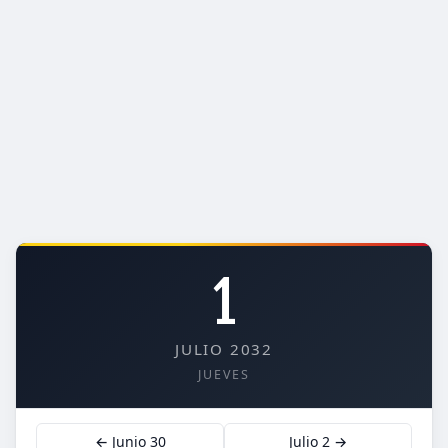
1
JULIO 2032
JUEVES
← Junio 30
Julio 2 →