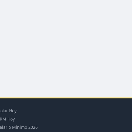
olar Hoy
RM Hoy
alario Mínimo 2026