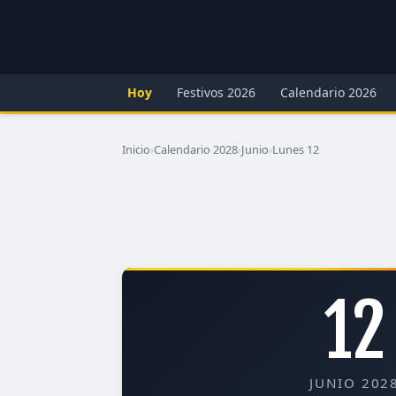
Hoy
Festivos 2026
Calendario 2026
Inicio
›
Calendario 2028
›
Junio
›
Lunes 12
12
JUNIO 202