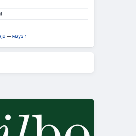
il
ajo
—
Mayo 1