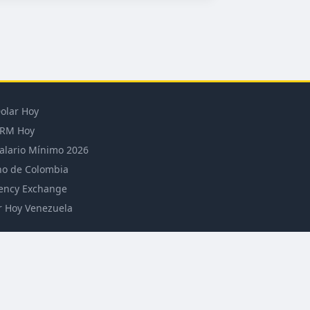
olar Hoy
RM Hoy
alario Mínimo 2026
o de Colombia
ency Exchange
r Hoy Venezuela