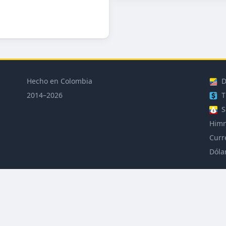
Hecho en Colombia
D
2014–2026
T
S
Himn
Curr
Dóla