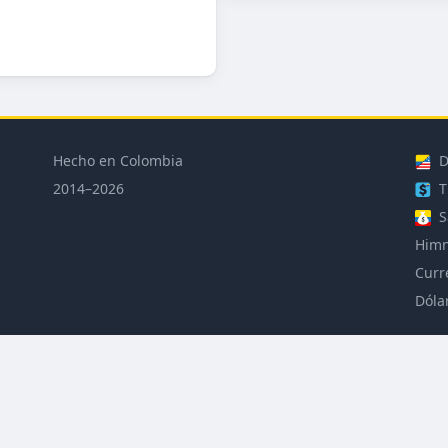
Hecho en Colombia
D
2014–2026
T
S
Himn
Curr
Dóla