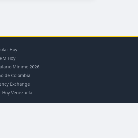
olar Hoy
RM Hoy
alario Mínimo 2026
o de Colombia
ency Exchange
r Hoy Venezuela