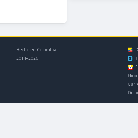
Hecho en Colombia
D
2014–2026
T
S
Himn
Curr
Dóla