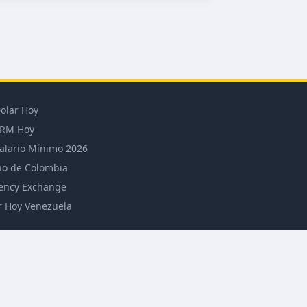
olar Hoy
RM Hoy
alario Mínimo 2026
o de Colombia
ency Exchange
r Hoy Venezuela