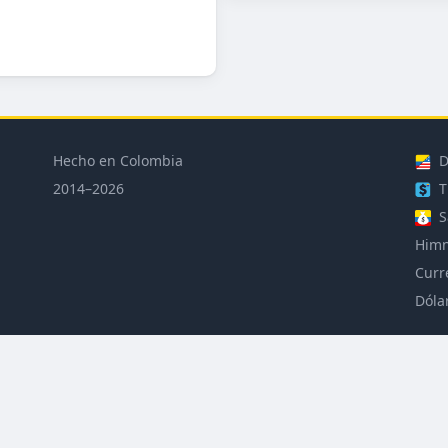
Hecho en Colombia
D
2014–2026
T
S
Himn
Curr
Dóla