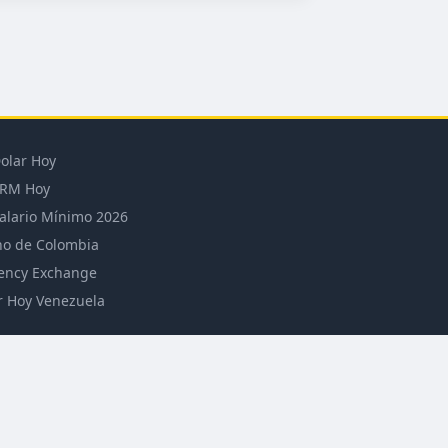
olar Hoy
RM Hoy
alario Mínimo 2026
o de Colombia
ency Exchange
r Hoy Venezuela