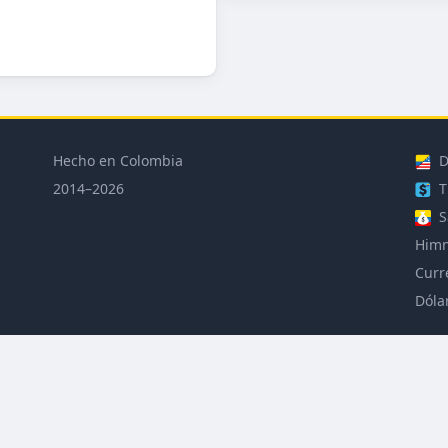
Hecho en Colombia
D
2014–2026
T
S
Himn
Curr
Dóla