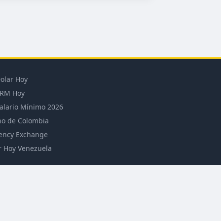
olar Hoy
RM Hoy
alario Mínimo 2026
o de Colombia
ency Exchange
r Hoy Venezuela