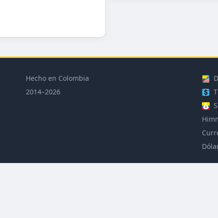
Hecho en Colombia
D
2014–2026
T
S
Himn
Curr
Dóla