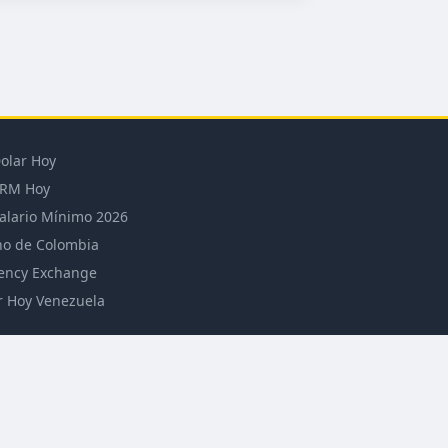
olar Hoy
RM Hoy
alario Mínimo 2026
o de Colombia
ency Exchange
r Hoy Venezuela