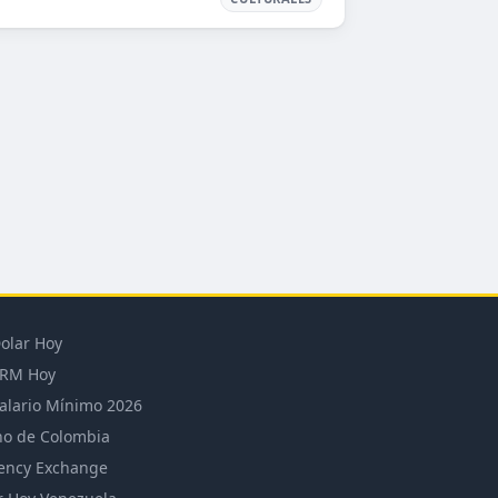
olar Hoy
RM Hoy
alario Mínimo 2026
o de Colombia
ency Exchange