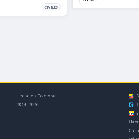
CIVILES
Hecho en Colombia
D
2014–2026
T
S
Himn
Curr