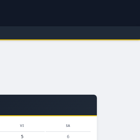
VI
SA
5
6