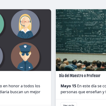
Día del Maestro o Profesor
jo en honor a todos los
Mayo 15
En este día se c
diaria buscan un mejor
personas que enseñan y f
Ver más