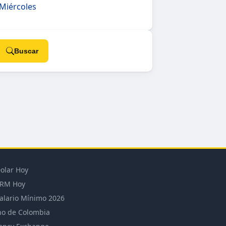
 Miércoles
Buscar
olar Hoy
RM Hoy
alario Mínimo 2026
o de Colombia