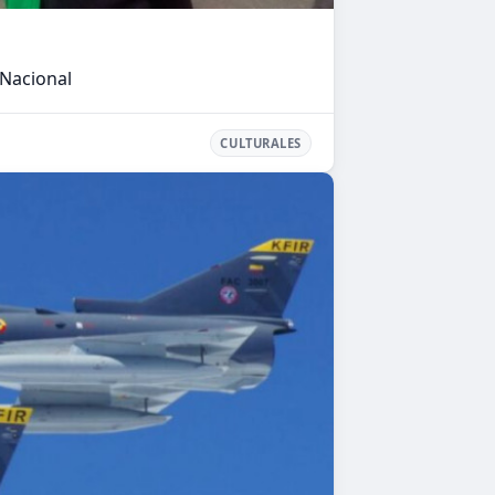
fluvial
 Nacional
Ver más
CULTURALES
CULTURALES