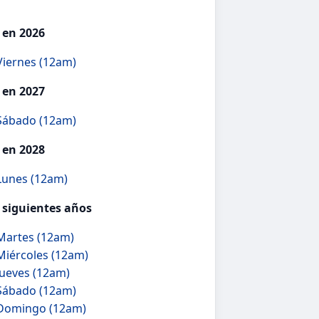
l en 2026
Viernes (12am)
l en 2027
 Sábado (12am)
l en 2028
 Lunes (12am)
l siguientes años
 Martes (12am)
Miércoles (12am)
Jueves (12am)
 Sábado (12am)
 Domingo (12am)