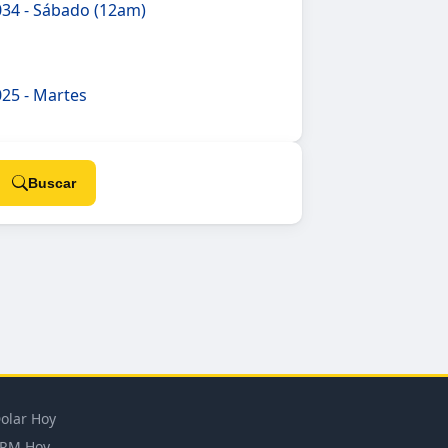
34 - Sábado (12am)
25 - Martes
Buscar
olar Hoy
RM Hoy