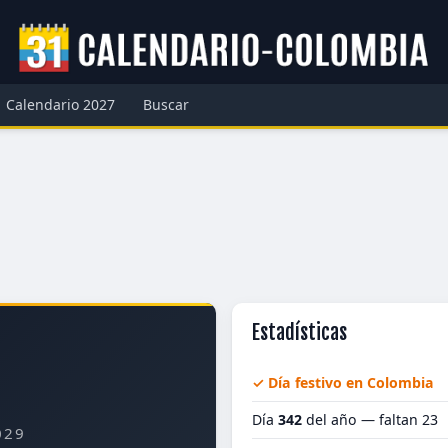
Calendario 2027
Buscar
Estadísticas
✓ Día festivo en Colombia
Día
342
del año — faltan 23
029