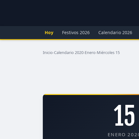
Hoy
Festivos 2026
Calendario 2026
Inicio
›
Calendario 2020
›
Enero
›
Miércoles 15
15
ENERO 202