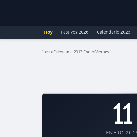
Hoy
Festivos 2026
Calendario 2026
Inicio
›
Calendario 2013
›
Enero
›
Viernes 11
11
ENERO 201