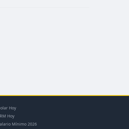
olar Hoy
RM Hoy
alario Mínimo 2026