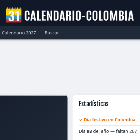
Calendario 2027
Buscar
Estadísticas
✓ Día festivo en Colombia
Día
98
del año — faltan 267
1