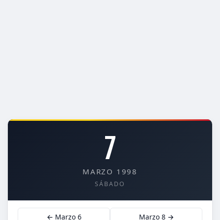
7
MARZO 1998
SÁBADO
← Marzo 6
Marzo 8 →