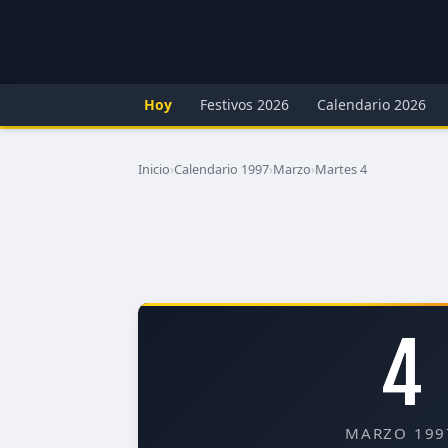
Hoy
Festivos 2026
Calendario 2026
Inicio
›
Calendario 1997
›
Marzo
›
Martes 4
4
MARZO 199