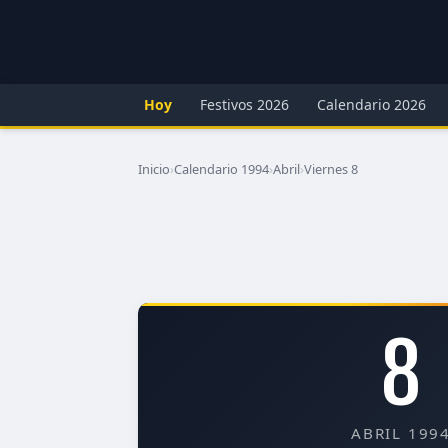
Hoy
Festivos 2026
Calendario 2026
Inicio
›
Calendario 1994
›
Abril
›
Viernes 8
8
ABRIL 199