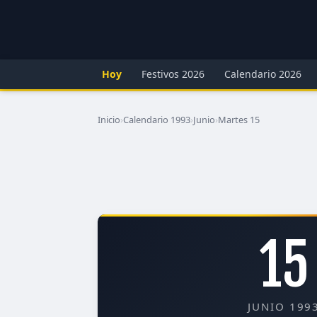
Hoy
Festivos 2026
Calendario 2026
Inicio
›
Calendario 1993
›
Junio
›
Martes 15
15
JUNIO 199