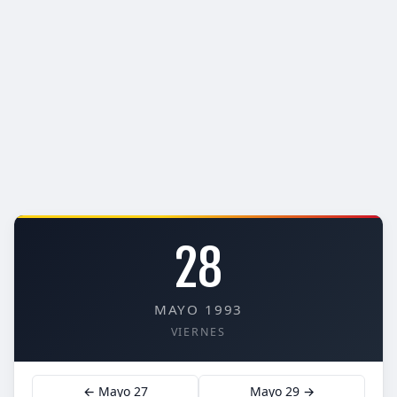
28
MAYO 1993
VIERNES
← Mayo 27
Mayo 29 →