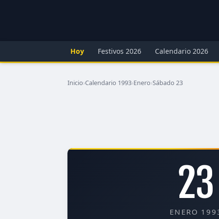
Hoy
Festivos 2026
Calendario 2026
Inicio
›
Calendario 1993
›
Enero
›
Sábado 23
23
ENERO 199