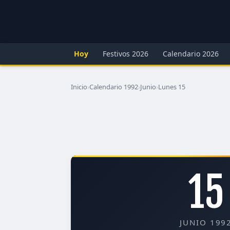
Hoy
Festivos 2026
Calendario 2026
Inicio
›
Calendario 1992
›
Junio
›
Lunes 15
15
JUNIO 199