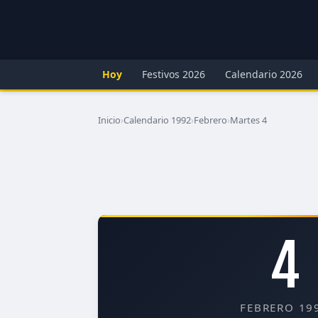
Hoy
Festivos 2026
Calendario 2026
Inicio
›
Calendario 1992
›
Febrero
›
Martes 4
4
FEBRERO 19