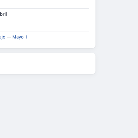
bril
ajo
—
Mayo 1